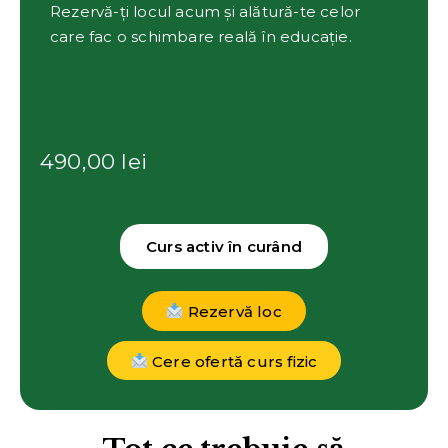
Rezervă-ți locul acum și alătură-te celor
care fac o schimbare reală în educație.
490,00
lei
Curs activ în curând
Rezervă loc
Cere ofertă curs fizic